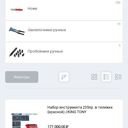
184
Ножи
73
Заклепочники ручные
9
Пробойники ручные
Фильтры
Сбросить
Все параметры
Показать
Набор инструмента 235пр. в тележке
(красной) //KING TONY
171 000,00 ₽