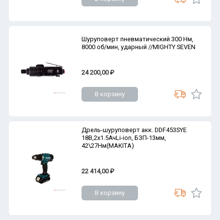
Шуруповерт пневматический 300 Нм,
8000 об/мин, ударный //MIGHTY SEVEN
24 200,00 ₽
В корзину
Дрель-шуруповерт акк. DDF453SYE
18В,2х1.5АчLi-ion, БЗП-13мм,
42\27Нм(MAKITA)
22 414,00 ₽
В корзину