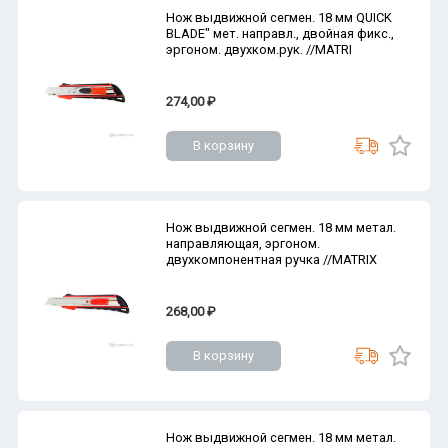
Нож выдвижной сегмен. 18 мм QUICK
BLADE" мет. направл., двойная фикс.,
эргоном. двухком.рук. //MATRI
274,00 ₽
В корзину
Нож выдвижной сегмен. 18 мм метал.
направляющая, эргоном.
двухкомпонентная ручка //MATRIX
268,00 ₽
В корзину
Нож выдвижной сегмен. 18 мм метал.