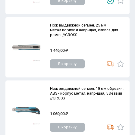
В корзину
Нож выдвижной сегмен. 25 мм
метал.корпус и напр-щая, клипса для
ремня //GROSS
1 446,00 ₽
В корзину
Нож выдвижной сегмен. 18 мм обрезин.
ABS - корпус метал. напр-щая, 5 лезвий
//GROSS
1 060,00 ₽
В корзину