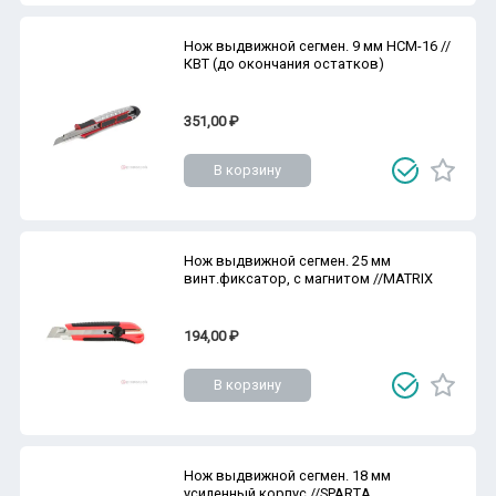
Нож выдвижной сегмен. 9 мм НСМ-16 //
КВТ (до окончания остатков)
351,00 ₽
В корзину
Нож выдвижной сегмен. 25 мм
винт.фиксатор, с магнитом //MATRIX
194,00 ₽
В корзину
Нож выдвижной сегмен. 18 мм
усиленный корпус //SPARTA