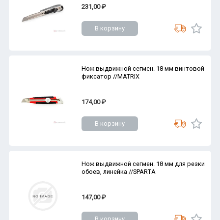
231,00 ₽
В корзину
Нож выдвижной сегмен. 18 мм винтовой
фиксатор //MATRIX
174,00 ₽
В корзину
Нож выдвижной сегмен. 18 мм для резки
обоев, линейка //SPARTA
147,00 ₽
В корзину