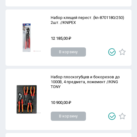
Набор клещей перест. (kn-8701180/250)
2шт. //KNIPEX
12 185,00 ₽
В корзину
Набор плоскогубцев и бокорезов до
1000В, 4 предмета, ложемент //KING
TONY
10 900,00 ₽
В корзину