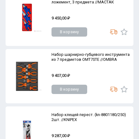
ложемент, 3 предмета //МАСТАК
9 450,00 ₽
В корзину
Набор шарнирно-губцевого инструмента
из 7 предметов OMT7STE //OMBRA
9 407,00 ₽
В корзину
Набор клещей перест. (kn-8801180/250)
2шт. //KNIPEX
9 287,00 ₽