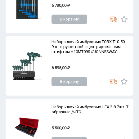
6 730,00 ₽
В корзину
Набор ключей имбусовых TORX Т10-50
9шт с рукояткой с центрированным
штифтом H10MT09S //JONNESWAY
6 595,00 ₽
В корзину
Набор ключей имбусовых HEX 2-8 7шт. Т-
образные //JTC
5 500,00 ₽