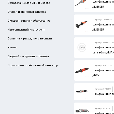
Шлифмашина пря
Оборудование для СТО и Склада
MATRIX
//MESSER
Станки и станочная оснастка
SPARTA
Артикул: 10-33-024
Силовая техника и оборудование
VENUS
Шлифмашина пр
Измерительный инструмент
//MESSER
STAYER
MIGHTY SEVEN
Оснастка и расходные материалы
Артикул: GD0602
Н
ARNO
Химия
Шлифмашина пря
цанга-6мм//MAK
DENZEL
Садовый инструмент и техника
GRIFF
Строительно-хозяйственный инвентарь
Артикул: KSJ08-25
Шлифмашина пря
GROSS
//DCK
LENOX
NORGAU
Артикул: CT13577
Шлифмашина пр
PALISAD
STELS
Артикул: CT13313
Шлифмашина пр
TAEGUTEC