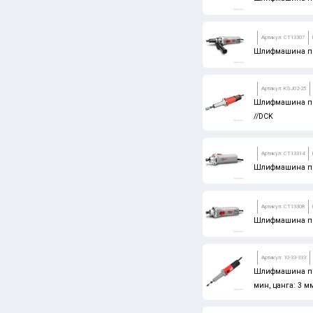
TOR
Артикул: CT13307
МАСТАК
Шлифмашина пр
ТехноСталь
Артикул: KSJ02-25
СИБРТЕХ
Шлифмашина пря
ЗУБР
//DCK
БАРС
Артикул: CT13314
PRAKTIK
Шлифмашина пр
ЛУГА АБРАЗИВ
Россия
Артикул: CT13308
Шлифмашина пр
CNIC
HORTZ
Артикул: 10-33-333
Шлифмашина пря
HONSBERG
мин, цанга: 3 м
ПРАКТИКА