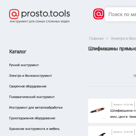
Главная
>
Электро и бен
Шлифмашины прямые
Каталог
Ручной инструмент
Электро и бензоинструмент
П
Сварочное оборудование
Пневматический инструмент
Сбросить
Производитель
Артикул: 10-33-338
Инструмент для металлообработки
Шлифмашина пря
King Tony
мин, цанга: 6мм
Грузоподъемное оборудование
Тула Маш
Хранение инструмента и мебель
BOSCH
Артикул: 10-30-036