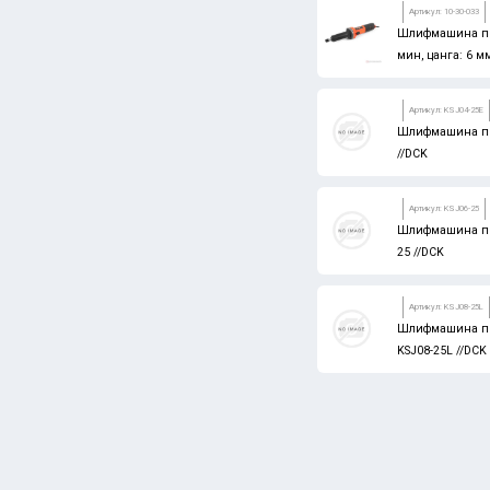
Артикул: 10-30-033
КЕДР
Шлифмашина пря
JTC
мин, цанга: 6 м
Артикул: KSJ04-25E
Шлифмашина пря
//DCK
Артикул: KSJ06-25
Шлифмашина пря
25 //DCK
Артикул: KSJ08-25L
Шлифмашина пря
KSJ08-25L //DCK