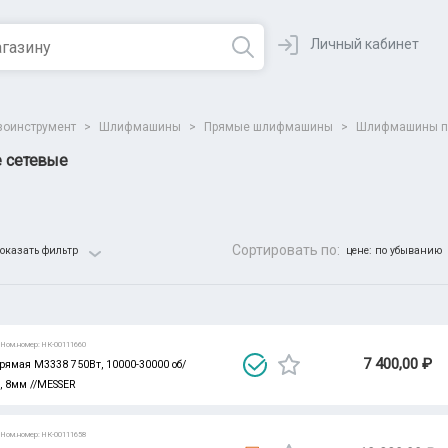
Личный кабинет
зоинструмент
>
Шлифмашины
>
Прямые шлифмашины
>
Шлифмашины п
 сетевые
Сортировать по:
оказать фильтр
цене: по убыванию
Все парамет
Ном.номер: НК-00111660
7 400,00 ₽
мая M3338 750Вт, 10000-30000 об/
, 8мм //MESSER
Ном.номер: НК-00111658