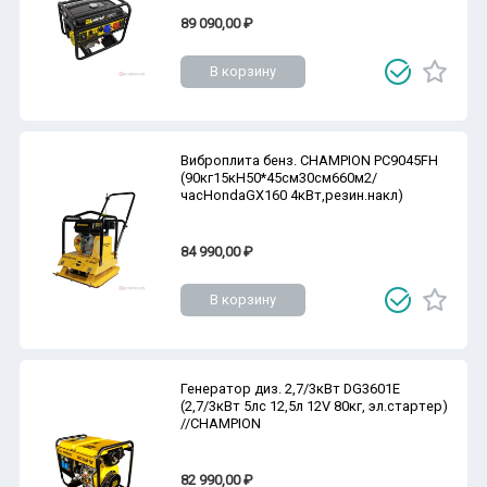
89 090,00 ₽
В корзину
Виброплита бенз. CHAMPION PC9045FH
(90кг15кН50*45см30см660м2/
часHondaGX160 4кВт,резин.накл)
84 990,00 ₽
В корзину
Генератор диз. 2,7/3кВт DG3601E
(2,7/3кВт 5лс 12,5л 12V 80кг, эл.стартер)
//CHAMPION
82 990,00 ₽