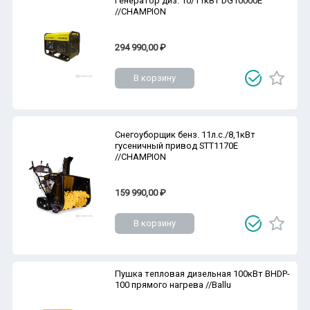
Генератор диз. 10/11кВт DG10000E
//CHAMPION
294 990,00 ₽
В корзину
Снегоуборщик бенз. 11л.с./8,1кВт
гусеничный привод STT1170E
//CHAMPION
159 990,00 ₽
В корзину
Пушка тепловая дизельная 100кВт BHDP-
100 прямого нагрева //Ballu