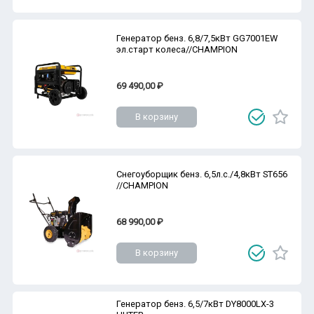
Генератор бенз. 6,8/7,5кВт GG7001EW
эл.старт колеса//CHAMPION
69 490,00 ₽
В корзину
Снегоуборщик бенз. 6,5л.с./4,8кВт ST656
//CHAMPION
68 990,00 ₽
В корзину
Генератор бенз. 6,5/7кВт DY8000LX-3