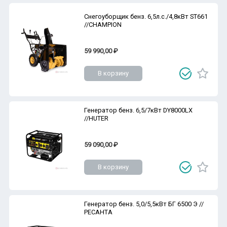
Снегоуборщик бенз. 6,5л.с./4,8кВт ST661
//CHAMPION
59 990,00 ₽
В корзину
Генератор бенз. 6,5/7кВт DY8000LX
//HUTER
59 090,00 ₽
В корзину
Генератор бенз. 5,0/5,5кВт БГ 6500 Э //
РЕСАНТА