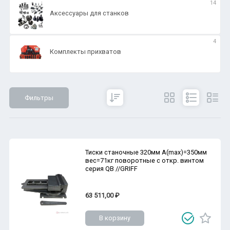
14
Аксессуары для станков
4
Комплекты прихватов
Фильтры
Сбросить
Все параметры
Показать
Тиски станочные 320мм А(max)=350мм
вес=71кг поворотные с откр. винтом
серия QB //GRIFF
63 511,00 ₽
В корзину