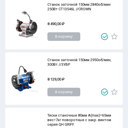
Станок заточной 150мм 2840об/мин
250Вт CT13546L //CROWN
8 490,00 ₽
В корзину
Станок заточной 150мм 2950об/мин,
300Вт //ЗУБР
8 129,00 ₽
В корзину
Тиски станочные 80мм A(max)=65мм
вес=7кг поворотные с закр. винтом
серия QH GRIFF