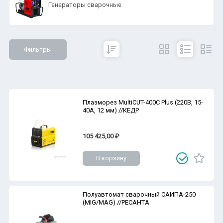
Генераторы сварочные
Фильтры
Сбросить
Все параметры
Показать
Плазморез MultiCUT-400C Plus (220В, 15-
40А, 12 мм) //КЕДР
105 425,00 ₽
В корзину
Полуавтомат сварочный САИПА-250
(MIG/MAG) //РЕСАНТА